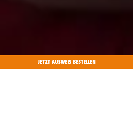
JETZT AUSWEIS BESTELLEN
INFORMIEREN UND AUF DEM
ORGANSPENDEAUSWEIS FÜR
JA
ODER
NEIN
ENTSCHEIDEN.
SONST ÜBERLÄSST